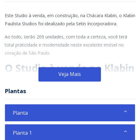
Este Studio à venda, em construção, na Chácara Klabin, o Klabin
Paulista Studios foi idealizado pela Setin Incorporadora.
Ao todo, serão 209 unidades, com toda a certeza, você terá
total praticidade e modernidade neste excelente imóvel no
coração de São Paulo.
O Studio à venda no Klabin
Veja Mais
Paulista Studios
Plantas
Com 22 m² de área privativa é uma excelente opção para você
que procura um imóvel para morar ou investir, em um dos
bairros mais valorizados de São Paulo.
Planta
Além disso, a localização privilegiada do Klabin Paulista Studios
possibilita dispor de inúmeros serviços e opções de lazer ao seu
Planta 1
redor. Permitindo assim, ter muito conforto e praticidade para o