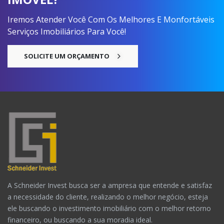
Entre em
contato agora mesmo
com um de nossos corretores,
Iremos Atender Você Com Os Melhores E Monfortáveis
clicando aqui.
Serviços Imobiliários Para Você!
SOLICITE UM ORÇAMENTO
A Schneider Invest busca ser a ampresa que entende e satisfaz
a necessidade do cliente, realizando o melhor negócio, esteja
ele buscando o investimento imobiliário com o melhor retorno
financeiro, ou buscando a sua moradia ideal.