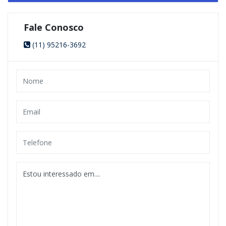
seu cotidiano.
Fale Conosco
Portanto, você terá a disposição serviços e comodidades como:
(11) 95216-3692
Restaurantes
Supermercados
Shoppings
Lojas de Conveniência
Áreas de Lazer
e muito mais.
Portanto, este é o momento de você conhecer este
apartamento à venda no Klabin Paulista Studios.
Áreas Comuns
Coworking;
Central Delivery;
OMO Lavanderia Compartilhada;
Depósito / Maleiro;