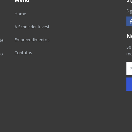
Si
Home
A Schneider Invest
N
Empreendimentos
de
Se
Contatos
to
me