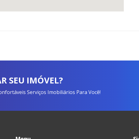
R SEU IMÓVEL?
fortáveis Serviços Imobiliários Para Você!
Menu
S