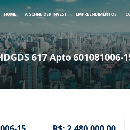
HOME
A SCHNEIDER INVEST
EMPREENDIMENTOS
C
HDGDS 617 Apto 601081006-1
006-15
R$: 2.480.000,00