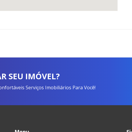
R SEU IMÓVEL?
fortáveis Serviços Imobiliários Para Você!
Menu
S