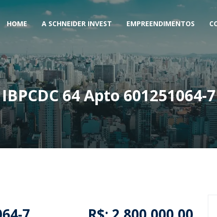
HOME
A SCHNEIDER INVEST
EMPREENDIMENTOS
C
IBPCDC 64 Apto 601251064-7
064-7
R$: 2.800.000,00