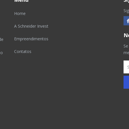
Si
Home
A Schneider Invest
N
Empreendimentos
de
Se
Contatos
to
me