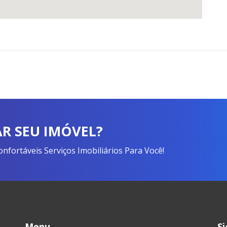
R SEU IMÓVEL?
fortáveis Serviços Imobiliários Para Você!
Menu
S