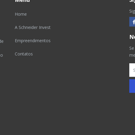
Si
Home
A Schneider Invest
N
Empreendimentos
de
Se
Contatos
to
me