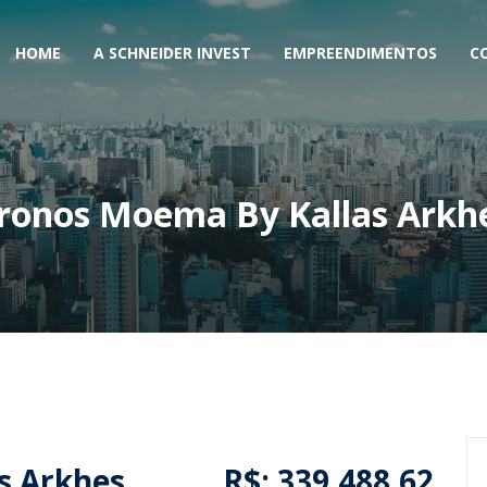
HOME
A SCHNEIDER INVEST
EMPREENDIMENTOS
C
ronos Moema By Kallas Arkh
s Arkhes
R$: 339.488,62