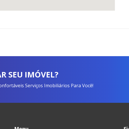
R SEU IMÓVEL?
fortáveis Serviços Imobiliários Para Você!
Menu
S