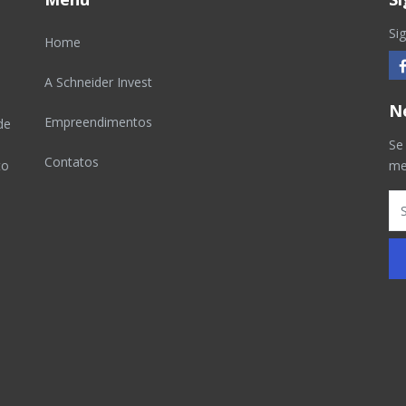
Si
Home
A Schneider Invest
N
Empreendimentos
de
Se
Contatos
to
me