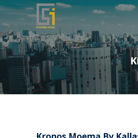
K
Kronos Moema By Kalla