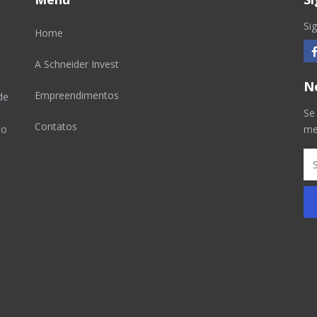
Si
Home
A Schneider Invest
N
Empreendimentos
de
Se
Contatos
to
me