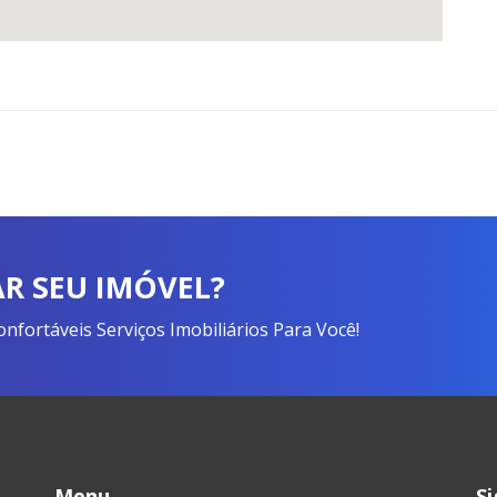
R SEU IMÓVEL?
fortáveis Serviços Imobiliários Para Você!
Menu
S