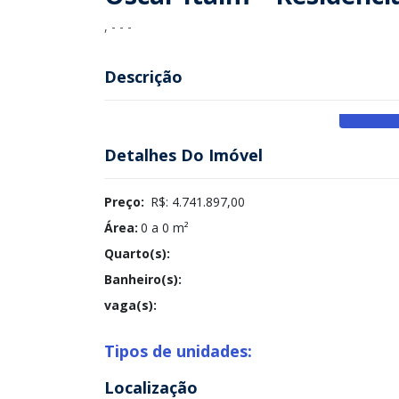
, - - -
Descrição
Detalhes Do Imóvel
Preço:
R$: 4.741.897,00
Área:
0 a 0 m²
Quarto(s):
Banheiro(s):
vaga(s):
Tipos de unidades:
Localização