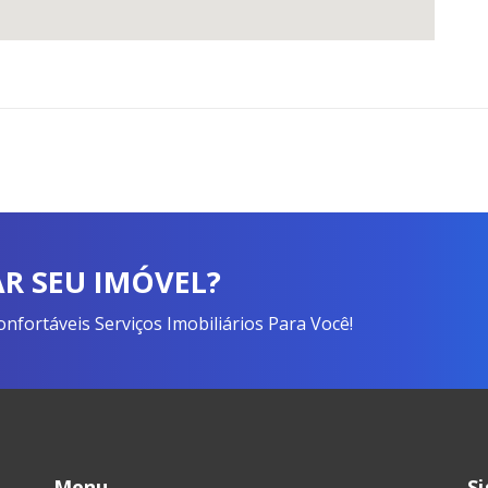
R SEU IMÓVEL?
fortáveis Serviços Imobiliários Para Você!
Menu
S