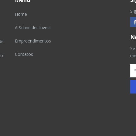
Si
Home
A Schneider Invest
N
Empreendimentos
de
Se
Contatos
to
me