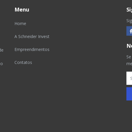
Menu
S
Si
Home
A Schneider Invest
N
Empreendimentos
de
Se
Contatos
to
me