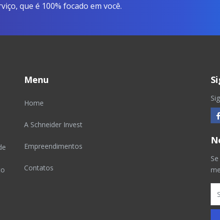
viço, que é 100% focado em você.
Menu
S
Si
Home
A Schneider Invest
N
Empreendimentos
de
Se
Contatos
to
me