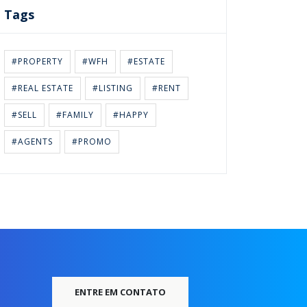
Tags
#PROPERTY
#WFH
#ESTATE
#REAL ESTATE
#LISTING
#RENT
#SELL
#FAMILY
#HAPPY
#AGENTS
#PROMO
ENTRE EM CONTATO