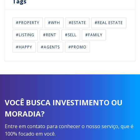
Tags
#PROPERTY
#WFH
#ESTATE
#REAL ESTATE
#LISTING
#RENT
#SELL
#FAMILY
#HAPPY
#AGENTS
#PROMO
VOCÊ BUSCA INVESTIMENTO OU
MORADIA?
Entre em contato para conhecer o nosso serviço, que é
100% focado em você.