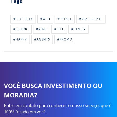
Tags
#PROPERTY
#WFH
#ESTATE
#REAL ESTATE
#LISTING
#RENT
#SELL
#FAMILY
#HAPPY
#AGENTS
#PROMO
VOCÊ BUSCA INVESTIMENTO OU
MORADIA?
Entre em contato para conhecer o nosso serviço, que é
100% focado em você.